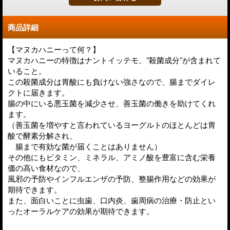
商品詳細
【マヌカハニーって何？】
マヌカハニーの特徴はナントイッテモ、"殺菌成分"が含まれて
いること。
この殺菌成分は胃酸にも負けない強さなので、腸までダイレ
クトに届きます。
腸の中にいる悪玉菌を減少させ、善玉菌の働きを助けてくれ
ます。
（善玉菌を増やすと言われているヨーグルトのほとんどは胃
酸で酵素分解され、
腸まで有効な菌が届くことはありません）
その他にもビタミン、ミネラル、アミノ酸を豊富に含む栄養
価の高い食材なので、
風邪の予防やインフルエンザの予防、整腸作用などの効果が
期待できます。
また、面白いことに虫歯、口内炎、歯周病の治療・防止とい
ったオーラルケアの効果が期待できます。