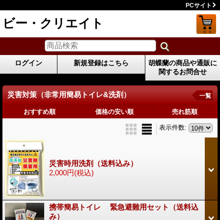
PCサイト
ビー・クリエイト
ログイン
新規登録はこちら
胡蝶蘭の商品や通販に
関するお問合せ
災害対策（非常用簡易トイレ&洗剤）
一覧
おすすめ順
価格の安い順
売れ筋順
表示件数
:
災害時用洗剤（送料込み）
2,000円
(税込)
携帯簡易トイレ 緊急避難用セット（送料込
み）