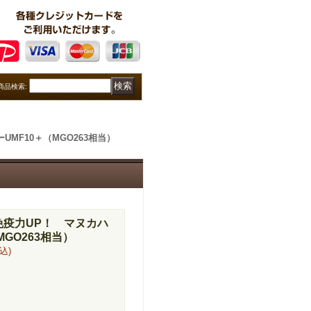
商品検索
:
MF10＋（MGO263相当）
免疫力UP！ マヌカハ
MGO263相当）
込)