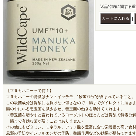
返品特約に関する重
｜
【マヌカハニーって何？】
マヌカハニーの特徴はナントイッテモ、"殺菌成分"が含まれていること。
この殺菌成分は胃酸にも負けない強さなので、腸までダイレクトに届き
腸の中にいる悪玉菌を減少させ、善玉菌の働きを助けてくれます。
（善玉菌を増やすと言われているヨーグルトのほとんどは胃酸で酵素分
腸まで有効な菌が届くことはありません）
その他にもビタミン、ミネラル、アミノ酸を豊富に含む栄養価の高い食
風邪の予防やインフルエンザの予防、整腸作用などの効果が期待できま