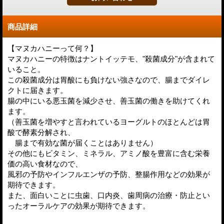
商品詳細
【マヌカハニーって何？】
マヌカハニーの特徴はナントイッテモ、"殺菌成分"が含まれて
いること。
この殺菌成分は胃酸にも負けない強さなので、腸までダイレ
クトに届きます。
腸の中にいる悪玉菌を減少させ、善玉菌の働きを助けてくれ
ます。
（善玉菌を増やすと言われているヨーグルトのほとんどは胃
酸で酵素分解され、
腸まで有効な菌が届くことはありません）
その他にもビタミン、ミネラル、アミノ酸を豊富に含む栄養
価の高い食材なので、
風邪の予防やインフルエンザの予防、整腸作用などの効果が
期待できます。
また、面白いことに虫歯、口内炎、歯周病の治療・防止とい
ったオーラルケアの効果が期待できます。