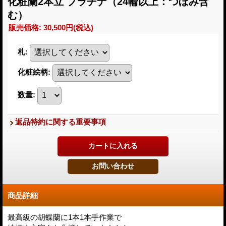
化粧蘭2本立 プラチナ（24輪以上：つぼみ含
む）
販売価格
:
30,500円
(税込)
札
:
化粧絵柄
:
数量
:
返品特約に関する重要事項
商品詳細
最高級の胡蝶蘭に1本1本手作業で