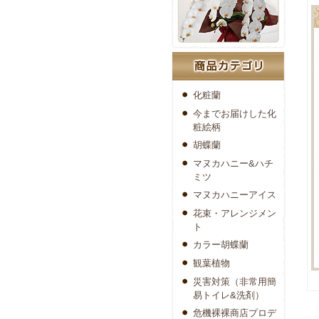
化粧蘭
今までお届けした化
粧絵柄
胡蝶蘭
マヌカハニー&ハチ
ミツ
マヌカハニーアイス
花束・アレンジメン
ト
カラー胡蝶蘭
観葉植物
災害対策（非常用簡
易トイレ&洗剤）
危機裸裸商店プロデ