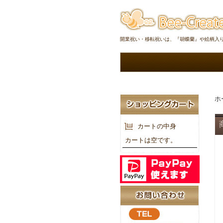
開業祝い・移転祝いは、『胡蝶蘭』や絵柄入
ホ
カートの中身
カートは空です。