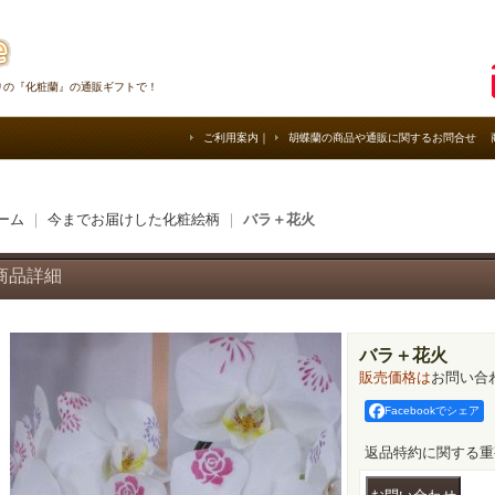
りの『化粧蘭』の通販ギフトで！
ご利用案内
｜
胡蝶蘭の商品や通販に関するお問合せ
ーム
｜
今までお届けした化粧絵柄
｜
バラ＋花火
商品詳細
バラ＋花火
販売価格は
お問い合
Facebookでシェア
返品特約に関する重