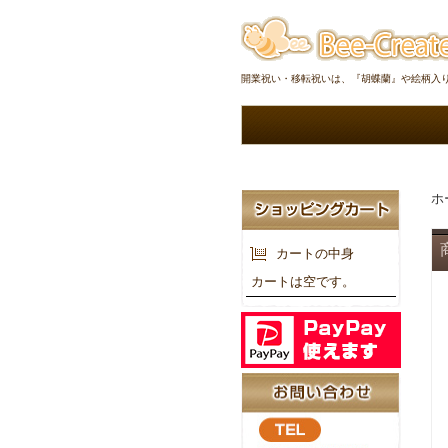
開業祝い・移転祝いは、『胡蝶蘭』や絵柄入
ホ
カートの中身
カートは空です。