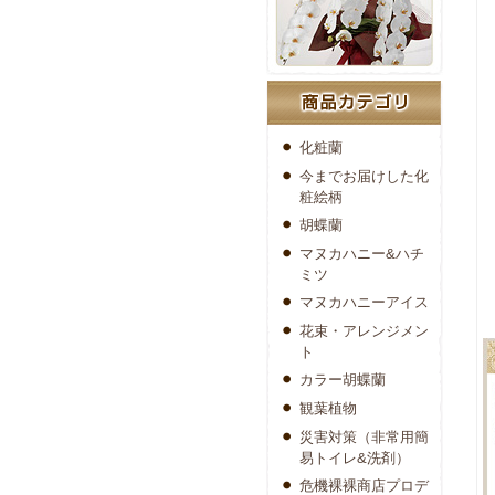
化粧蘭
今までお届けした化
粧絵柄
胡蝶蘭
マヌカハニー&ハチ
ミツ
マヌカハニーアイス
花束・アレンジメン
ト
カラー胡蝶蘭
観葉植物
災害対策（非常用簡
易トイレ&洗剤）
危機裸裸商店プロデ