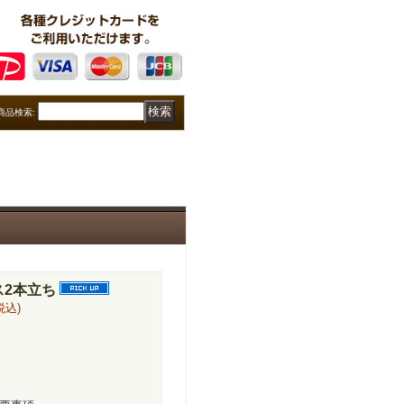
商品検索
:
ス2本立ち
税込)