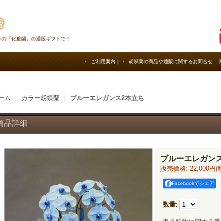
りの『化粧蘭』の通販ギフトで！
ご利用案内
｜
胡蝶蘭の商品や通販に関するお問合せ
ーム
｜
カラー胡蝶蘭
｜
ブルーエレガンス2本立ち
商品詳細
ブルーエレガン
販売価格
:
22,000円
(
Facebookでシェア
数量
: